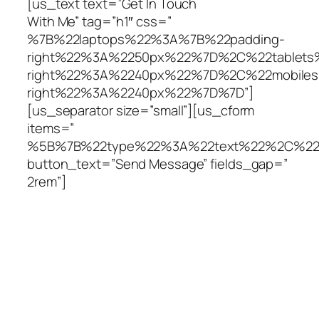
[us_text text=”Get In Touch
With Me” tag=”h1″ css=”
%7B%22laptops%22%3A%7B%22padding-
right%22%3A%2250px%22%7D%2C%22tablets
right%22%3A%2240px%22%7D%2C%22mobile
right%22%3A%2240px%22%7D%7D”]
[us_separator size=”small”][us_cform
items=”
%5B%7B%22type%22%3A%22text%22%2C%22
button_text=”Send Message” fields_gap=”
2rem”]