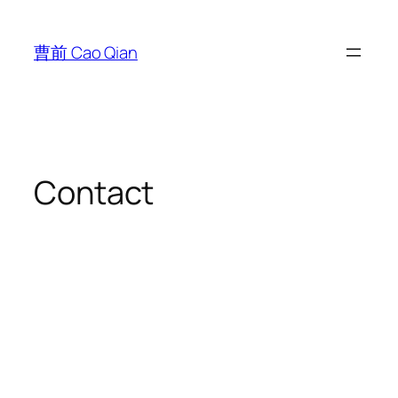
跳
至
曹前 Cao Qian
内
容
Contact