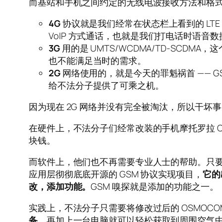
而基站和手机之间约定的无线电波接收方法和格
4G
协议就是我们经常在状态栏上看到的 LT
VoIP 方式通话，也就是我们打电话时语音
3G
用的是 UMTS/WCDMA/TD-SCD
也不能满足当时的需求。
2G
网络使用的，就是今天的罪魁祸首 —— G
给不法分子提供了可乘之机。
因为现在 2G 网络并没有完全被淘汰，所以干坏
在硬件上，不法分子们经常改装的手机摩托罗拉 
块钱。
而软件上，他们也不再需要专业人士的帮助。只
应用层彻彻底底开源的 GSM 协议实现项目，
它的
改，添加功能。
GSM 嗅探就是添加的功能之一。
实践上，不法分子只需要将修改过后的 OSMOC
备
，再加上一台电脑就可以轻松获取到周围空气