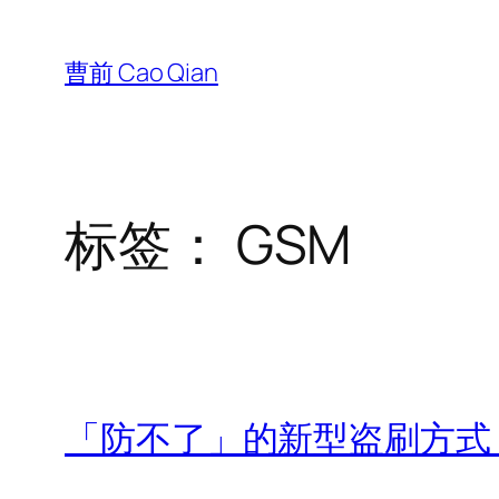
跳
至
曹前 Cao Qian
内
容
标签：
GSM
「防不了」的新型盗刷方式：