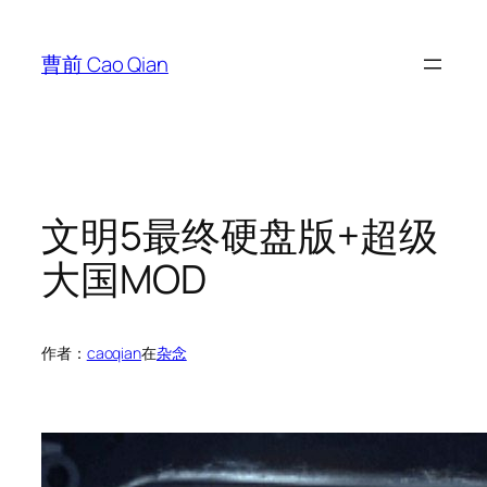
跳
至
曹前 Cao Qian
内
容
文明5最终硬盘版+超级
大国MOD
作者：
caoqian
在
杂念