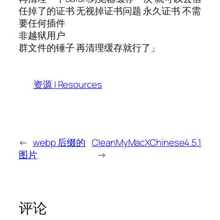
任掉了的证书 无视掉证书问题 永久证书 不需
要任何插件
非越狱用户
群文件的锤子 再清理缓存就行了」
资源 | Resources
←
webp 后缀的
CleanMyMacXChinese4.5.1
图片
→
评论