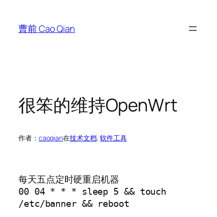
跳
至
曹前 Cao Qian
内
容
很笨的维持OpenWrt
作者：
caoqian
在
技术文档
, 
软件工具
每天五点定时硬重启机器
00 04 * * * sleep 5 && touch
/etc/banner && reboot